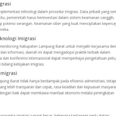
grasi
lementasi teknologi dalam prosedur imigrasi. Data pribadi yang sens
a itu, pemerintah harus berinvestasi dalam sistem keamanan canggih,
ap potensi serangan. Keamanan siber yang kuat menciptakan keperc
reka.
knologi Imigrasi
i mendorong Kabupaten Lampung Barat untuk menjalin kerjasama de
i dan informasi, daerah ini dapat mengadopsi praktik terbaik dalam
ma dan konferensi internasional dapat memperkaya pengetahuan pet
 bidang kebijakan imigrasi.
Imigrasi
pung Barat tidak hanya berdampak pada efisiensi administrasi, tetap
ang lebih transparan dan cepat, rasa keadilan dan kepuasan masyara
ola dengan baik dapat membawa manfaat ekonomi melalui peningkatan
rosedur imigrasi sangat besar, beberapa tantangan perlu diatasi.