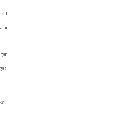
itif
ayaan
ngan
ugas
i
kat