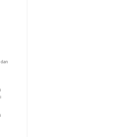
 dan
i
i
i