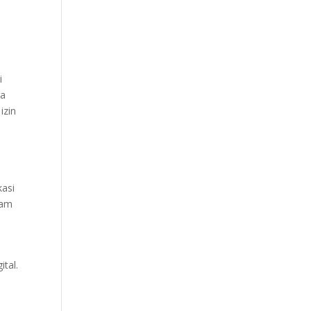
i
ra
izin
kasi
lam
tal.