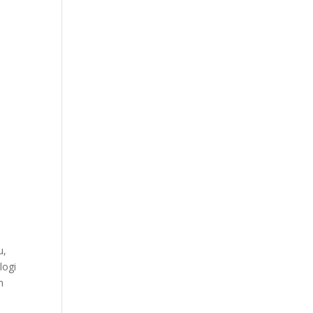
h
u,
logi
n