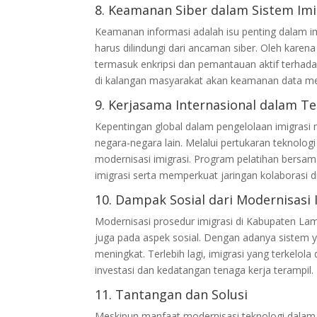
8. Keamanan Siber dalam Sistem Imi
Keamanan informasi adalah isu penting dalam imp
harus dilindungi dari ancaman siber. Oleh karen
termasuk enkripsi dan pemantauan aktif terhad
di kalangan masyarakat akan keamanan data me
9. Kerjasama Internasional dalam Te
Kepentingan global dalam pengelolaan imigras
negara-negara lain. Melalui pertukaran teknolog
modernisasi imigrasi. Program pelatihan bersa
imigrasi serta memperkuat jaringan kolaborasi di
10. Dampak Sosial dari Modernisasi 
Modernisasi prosedur imigrasi di Kabupaten Lam
juga pada aspek sosial. Dengan adanya sistem y
meningkat. Terlebih lagi, imigrasi yang terkel
investasi dan kedatangan tenaga kerja terampil.
11. Tantangan dan Solusi
Meskipun manfaat modernisasi teknologi dalam p