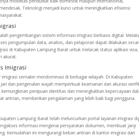
tnya mobilitas penduduk baik domestik maupun internasional,
mendesak. Teknologi menjadi kunci untuk meningkatkan efisiensi
masyarakat.
igrasi
alah pengembangan sistem informasi imigrasi berbasis digital. Melalu
es pengumpulan data, analisis, dan pelaporan dapat dilakukan seca
rasi di Kabupaten Lampung Barat untuk melacak status aplikasi visa, 
n akurat.
s Imigrasi
 imigrasi semakin mendominasi di berbagai wilayah. Di Kabupaten
k jari dan pengenalan wajah memperkuat keamanan dan akurasi verifi
i kemungkinan penipuan identitas dan meningkatkan kepercayaan da
epat antrian, memberikan pengalaman yang lebih baik bagi pengguna.
bupaten Lampung Barat telah meluncurkan portal layanan imigrasi digi
 mengakses informasi mengenai persyaratan dokumen, membuat janji
. Kemudahan ini mengurangi beban antrian di kantor imigrasi dan