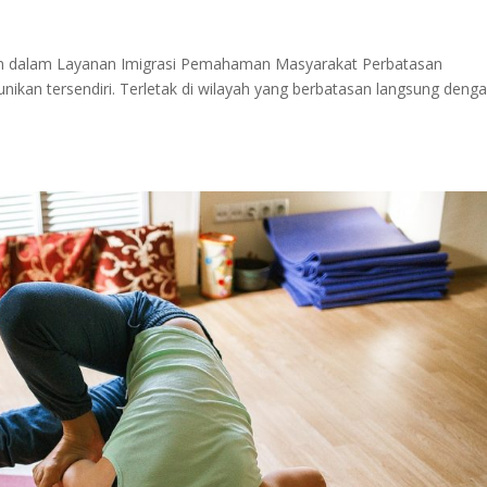
n dalam Layanan Imigrasi Pemahaman Masyarakat Perbatasan
nikan tersendiri. Terletak di wilayah yang berbatasan langsung deng