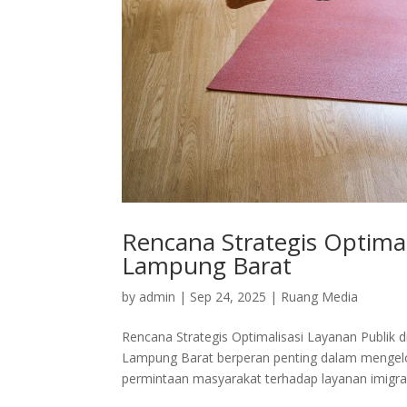
Rencana Strategis Optimal
Lampung Barat
by
admin
|
Sep 24, 2025
|
Ruang Media
Rencana Strategis Optimalisasi Layanan Publik 
Lampung Barat berperan penting dalam mengelol
permintaan masyarakat terhadap layanan imigrasi