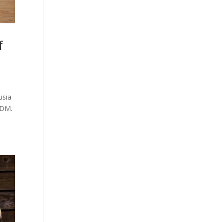
f
usia
SDM.