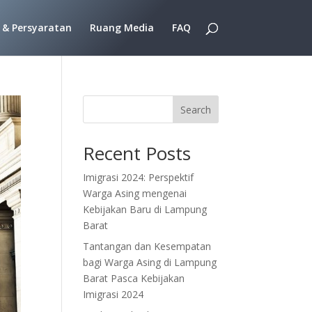
 & Persyaratan
Ruang Media
FAQ
Search
Recent Posts
Imigrasi 2024: Perspektif
Warga Asing mengenai
Kebijakan Baru di Lampung
Barat
Tantangan dan Kesempatan
bagi Warga Asing di Lampung
Barat Pasca Kebijakan
Imigrasi 2024