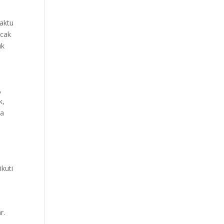
aktu
ncak
uk
,
k,
da
ikuti
r.