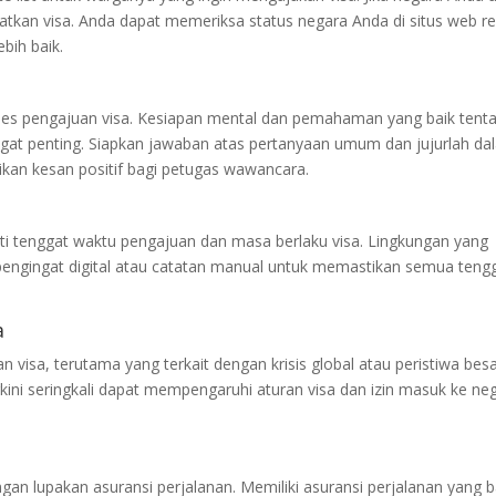
atkan visa. Anda dapat memeriksa status negara Anda di situs web r
bih baik.
oses pengajuan visa. Kesiapan mental dan pemahaman yang baik tent
ngat penting. Siapkan jawaban atas pertanyaan umum dan jujurlah da
kan kesan positif bagi petugas wawancara.
i tenggat waktu pengajuan dan masa berlaku visa. Lingkungan yang
pengingat digital atau catatan manual untuk memastikan semua teng
a
dan visa, terutama yang terkait dengan krisis global atau peristiwa bes
kini seringkali dapat mempengaruhi aturan visa dan izin masuk ke ne
ngan lupakan asuransi perjalanan. Memiliki asuransi perjalanan yang b