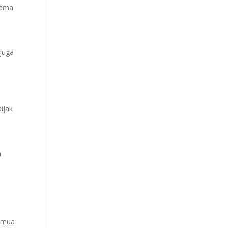
lama
juga
ijak
a
semua