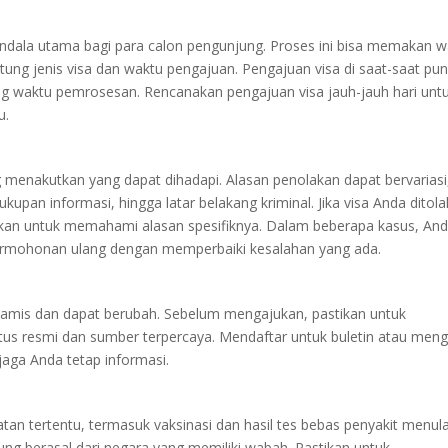
ndala utama bagi para calon pengunjung. Proses ini bisa memakan w
ung jenis visa dan waktu pengajuan. Pengajuan visa di saat-saat pu
g waktu pemrosesan. Rencanakan pengajuan visa jauh-jauh hari unt
u.
g menakutkan yang dapat dihadapi. Alasan penolakan dapat bervariasi
kupan informasi, hingga latar belakang kriminal. Jika visa Anda ditola
erikan untuk memahami alasan spesifiknya. Dalam beberapa kasus, An
rmohonan ulang dengan memperbaiki kesalahan yang ada.
inamis dan dapat berubah. Sebelum mengajukan, pastikan untuk
situs resmi dan sumber terpercaya. Mendaftar untuk buletin atau meng
aga Anda tetap informasi.
n tertentu, termasuk vaksinasi dan hasil tes bebas penyakit menula
ung berasal dari negara yang memiliki wabah. Pastikan untuk