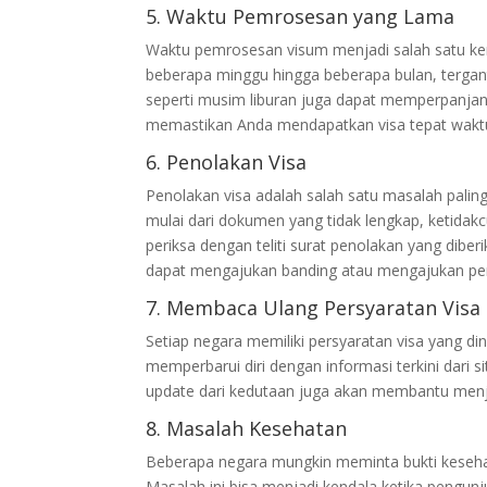
5. Waktu Pemrosesan yang Lama
Waktu pemrosesan visum menjadi salah satu ke
beberapa minggu hingga beberapa bulan, tergant
seperti musim liburan juga dapat memperpanjan
memastikan Anda mendapatkan visa tepat wakt
6. Penolakan Visa
Penolakan visa adalah salah satu masalah palin
mulai dari dokumen yang tidak lengkap, ketidakcu
periksa dengan teliti surat penolakan yang dib
dapat mengajukan banding atau mengajukan pe
7. Membaca Ulang Persyaratan Visa
Setiap negara memiliki persyaratan visa yang d
memperbarui diri dengan informasi terkini dari 
update dari kedutaan juga akan membantu menj
8. Masalah Kesehatan
Beberapa negara mungkin meminta bukti kesehata
Masalah ini bisa menjadi kendala ketika pengunj