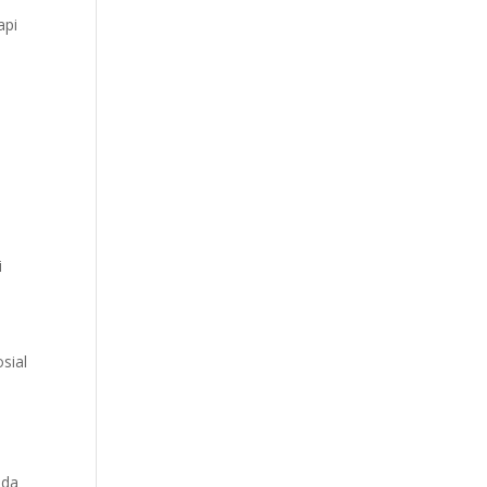
api
i
sial
ada