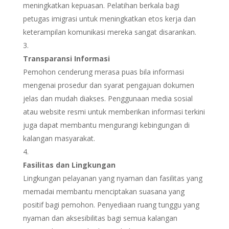
meningkatkan kepuasan. Pelatihan berkala bagi
petugas imigrasi untuk meningkatkan etos kerja dan
keterampilan komunikasi mereka sangat disarankan.
Transparansi Informasi
Pemohon cenderung merasa puas bila informasi
mengenai prosedur dan syarat pengajuan dokumen
jelas dan mudah diakses. Penggunaan media sosial
atau website resmi untuk memberikan informasi terkini
juga dapat membantu mengurangi kebingungan di
kalangan masyarakat.
Fasilitas dan Lingkungan
Lingkungan pelayanan yang nyaman dan fasilitas yang
memadai membantu menciptakan suasana yang
positif bagi pemohon. Penyediaan ruang tunggu yang
nyaman dan aksesibilitas bagi semua kalangan