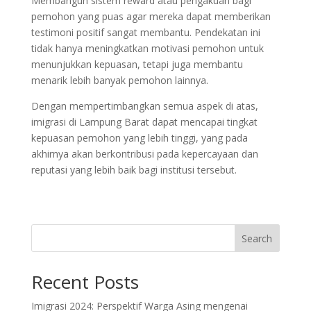
Membangun sistem reward atau pengakuan bagi
pemohon yang puas agar mereka dapat memberikan
testimoni positif sangat membantu. Pendekatan ini
tidak hanya meningkatkan motivasi pemohon untuk
menunjukkan kepuasan, tetapi juga membantu
menarik lebih banyak pemohon lainnya.
Dengan mempertimbangkan semua aspek di atas,
imigrasi di Lampung Barat dapat mencapai tingkat
kepuasan pemohon yang lebih tinggi, yang pada
akhirnya akan berkontribusi pada kepercayaan dan
reputasi yang lebih baik bagi institusi tersebut.
Search
Recent Posts
Imigrasi 2024: Perspektif Warga Asing mengenai